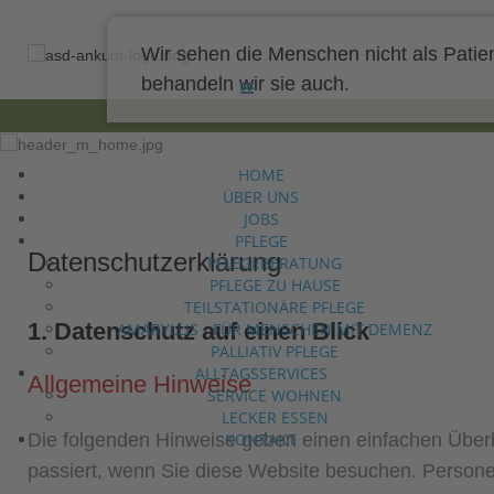
Wir sehen die Menschen nicht als Patie
behandeln wir sie auch.
HOME
ÜBER UNS
JOBS
PFLEGE
Datenschutz­erklärung
PFLEGEBERATUNG
PFLEGE ZU HAUSE
TEILSTATIONÄRE PFLEGE
1. Datenschutz auf einen Blick
AMARYLLIS - FÜR MENSCHEN MIT DEMENZ
PALLIATIV PFLEGE
ALLTAGSSERVICES
Allgemeine Hinweise
SERVICE WOHNEN
LECKER ESSEN
KONTAKT
Die folgenden Hinweise geben einen einfachen Über
passiert, wenn Sie diese Website besuchen. Persone