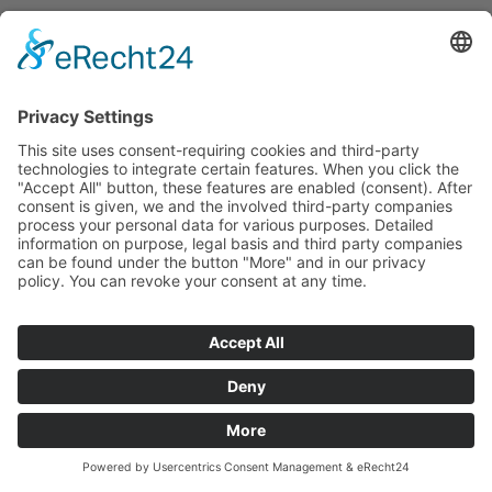
Hauptgeschäftsstelle
ASD
GmbH
Druchhorner Straße 17
49577 Ankum
0 54 62 / 96 991 0
ASD
Pflegeservice-Büro
Bramscher Straße 4
49586 Neuenkirchen
0 54 62 / 96 991 80
Hausgemeinschaft Amaryllis
Lindenstraße 27